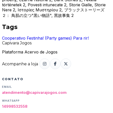
történetek 2, Povesti intunecate 2, Storie Gialle, Storie
Nere 2, Ιστορίες Μυστηρίου 2, ブラックストーリーズ
２： 鳥肌の立つ"黒い物語", 黑故事集 2
Tags
Cooperativo
Festinha! (Party games)
Para rir!
Capivara Jogos
Plataforma Acervo de Jogos
Acompanhe a loja
CONTATO
EMAIL
atendimento@capivarajogos.com
WHATSAPP
14998532558