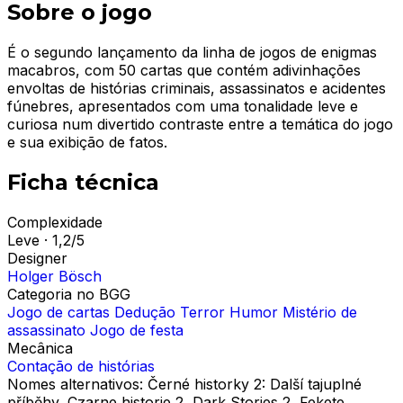
Sobre o jogo
É o segundo lançamento da linha de jogos de enigmas
macabros, com 50 cartas que contém adivinhações
envoltas de histórias criminais, assassinatos e acidentes
fúnebres, apresentados com uma tonalidade leve e
curiosa num divertido contraste entre a temática do jogo
e sua exibição de fatos.
Ficha técnica
Complexidade
Leve · 1,2/5
Designer
Holger Bösch
Categoria no BGG
Jogo de cartas
Dedução
Terror
Humor
Mistério de
assassinato
Jogo de festa
Mecânica
Contação de histórias
Nomes alternativos:
Černé historky 2: Další tajuplné
příběhy, Czarne historie 2, Dark Stories 2, Fekete