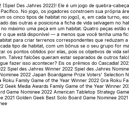
 (Spiel Des Jahres 2022)! Ele é um jogo de quebra-cabeça
 Pacífico. No jogo, os jogadores constroem sua própria á
om os cinco tipos de habitat no jogo), e, em cada turno,
ado das outras e posiciona a ficha de vida selvagem no habi
ar no máximo uma peça em um habitat. Quatro peças estão
ar o que está disponível — a menos que você tenha uma fi
habitat para criar terrenos correspondentes que reduzam a
e cada tipo de habitat, com um bônus se o seu grupo for 
zar os pontos obtidos por elas, pois os objetivos de vida
em. Talvez falcões queiram estar separados de outros falc
gue fazer isso acontecer? Eis os prêmios do Cascadia! 20
 Spiel des Jahres Winner 2022 Spiel des Jahres Nominee
 Nominee 2022 Japan Boardgame Prize Voters' Selection 
a Roku Family Game of the Year Winner 2022 Gra Roku F
2 Geek Media Awards Family Game of the Year Winner 20
oard Game Nominee 2022 American Tabletop Strategy Game
ee 2021 Golden Geek Best Solo Board Game Nominee 2021
inee