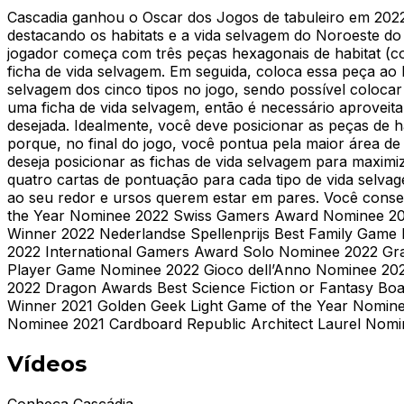
Cascadia ganhou o Oscar dos Jogos de tabuleiro em 2022
destacando os habitats e a vida selvagem do Noroeste do
jogador começa com três peças hexagonais de habitat (c
ficha de vida selvagem. Em seguida, coloca essa peça ao l
selvagem dos cinco tipos no jogo, sendo possível coloc
uma ficha de vida selvagem, então é necessário aproveit
desejada. Idealmente, você deve posicionar as peças de 
porque, no final do jogo, você pontua pela maior área d
deseja posicionar as fichas de vida selvagem para maximi
quatro cartas de pontuação para cada tipo de vida selvag
ao seu redor e ursos querem estar em pares. Você conse
the Year Nominee 2022 Swiss Gamers Award Nominee 2022
Winner 2022 Nederlandse Spellenprijs Best Family Game
2022 International Gamers Award Solo Nominee 2022 Gr
Player Game Nominee 2022 Gioco dell’Anno Nominee 202
2022 Dragon Awards Best Science Fiction or Fantasy B
Winner 2021 Golden Geek Light Game of the Year Nomin
Nominee 2021 Cardboard Republic Architect Laurel Nom
Vídeos
Conheça Cascádia