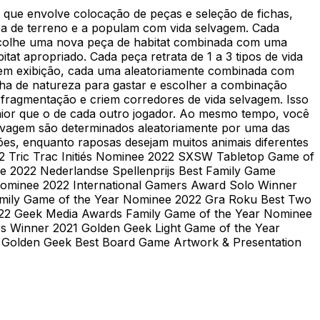
 que envolve colocação de peças e seleção de fichas,
rea de terreno e a populam com vida selvagem. Cada
 escolhe uma nova peça de habitat combinada com uma
tat apropriado. Cada peça retrata de 1 a 3 tipos de vida
 em exibição, cada uma aleatoriamente combinada com
cha de natureza para gastar e escolher a combinação
 fragmentação e criem corredores de vida selvagem. Isso
maior que o de cada outro jogador. Ao mesmo tempo, você
 selvagem são determinados aleatoriamente por uma das
ões, enquanto raposas desejam muitos animais diferentes
22 Tric Trac Initiés Nominee 2022 SXSW Tabletop Game of
 2022 Nederlandse Spellenprijs Best Family Game
Nominee 2022 International Gamers Award Solo Winner
amily Game of the Year Nominee 2022 Gra Roku Best Two
22 Geek Media Awards Family Game of the Year Nominee
s Winner 2021 Golden Geek Light Game of the Year
 Golden Geek Best Board Game Artwork & Presentation