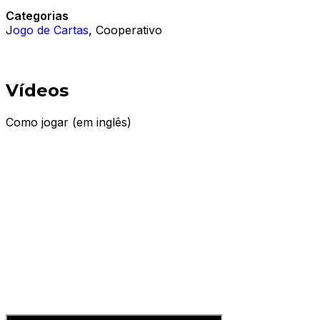
Categorias
J
ogo de Cartas
, Cooperativo
Vídeos
Como jogar (em inglês)