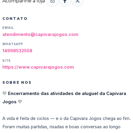
Acompanhe a loja
CONTATO
EMAIL
atendimento@capivarajogos.com
WHATSAPP
14998532558
SITE
https://www.capivarajogos.com
SOBRE NOS
💛
Encerramento das atividades de aluguel da Capivara
Jogos
💛
A vida é feita de ciclos — e o da Capivara Jogos chega ao fim.
Foram muitas partidas, risadas e boas conversas ao longo