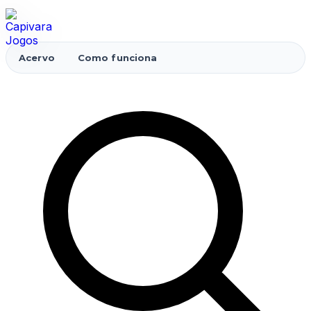
Acervo
Como funciona