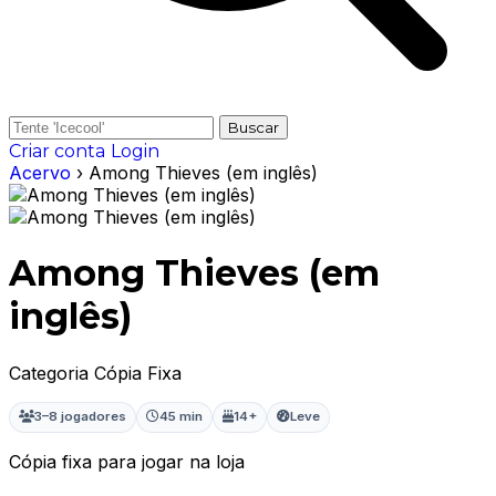
Buscar
Criar conta
Login
Acervo
› Among Thieves (em inglês)
Among Thieves (em
inglês)
Categoria Cópia Fixa
3–8 jogadores
45 min
14+
Leve
Cópia fixa para jogar na loja