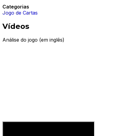
Categorias
Jogo de Cartas
Vídeos
Análise do jogo (em inglês)