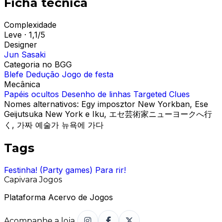
Ficha técnica
Complexidade
Leve · 1,1/5
Designer
Jun Sasaki
Categoria no BGG
Blefe
Dedução
Jogo de festa
Mecânica
Papéis ocultos
Desenho de linhas
Targeted Clues
Nomes alternativos:
Egy imposztor New Yorkban, Ese
Geijutsuka New York e Iku, エセ芸術家ニューヨークへ行
く, 가짜 예술가 뉴욕에 가다
Tags
Festinha! (Party games)
Para rir!
Capivara Jogos
Plataforma Acervo de Jogos
Acompanhe a loja