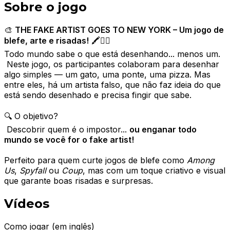
Sobre o jogo
🎨
THE FAKE ARTIST GOES TO NEW YORK – Um jogo de
blefe, arte e risadas!
🖍️🕵️‍♀️
Todo mundo sabe o que está desenhando... menos um.
Neste jogo, os participantes colaboram para desenhar
algo simples — um gato, uma ponte, uma pizza. Mas
entre eles, há um artista falso, que não faz ideia do que
está sendo desenhado e precisa fingir que sabe.
🔍 O objetivo?
Descobrir quem é o impostor...
ou enganar todo
mundo se você for o fake artist!
Perfeito para quem curte jogos de blefe como
Among
Us
,
Spyfall
ou
Coup
, mas com um toque criativo e visual
que garante boas risadas e surpresas.
Vídeos
Como jogar (em inglês)